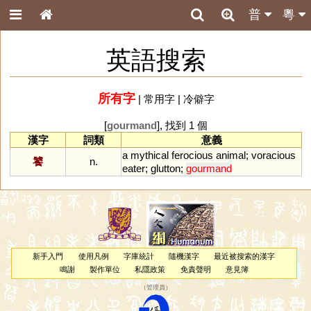
普
粵
英語搜索
所有字
|
常用字
|
冷僻字
[
gourmand
], 找到 1 個
漢字
詞類
意義
a
mythical
ferocious
animal
;
voracious
饕
n.
eater
;
glutton
;
gourmand
新手入門
使用凡例
字庫統計
隨機漢字
最近被搜索的漢字
鳴謝
製作單位
私隱政策
免責聲明
意見簿
（
管理員
）