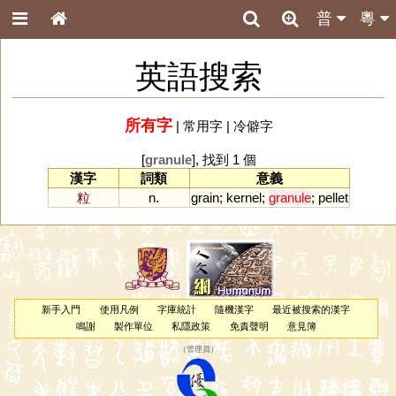
普
粵
英語搜索
所有字
|
常用字
|
冷僻字
[
granule
], 找到 1 個
漢字
詞類
意義
粒
n.
grain
;
kernel
;
granule
;
pellet
新手入門
使用凡例
字庫統計
隨機漢字
最近被搜索的漢字
鳴謝
製作單位
私隱政策
免責聲明
意見簿
（
管理員
）