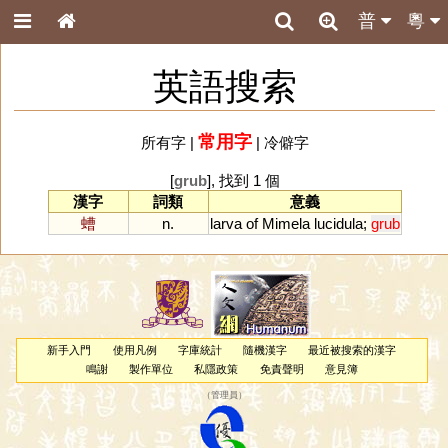
普
粵
英語搜索
常用字
所有字
|
|
冷僻字
[
grub
], 找到 1 個
漢字
詞類
意義
螬
n.
larva
of
Mimela
lucidula
;
grub
新手入門
使用凡例
字庫統計
隨機漢字
最近被搜索的漢字
鳴謝
製作單位
私隱政策
免責聲明
意見簿
（
管理員
）