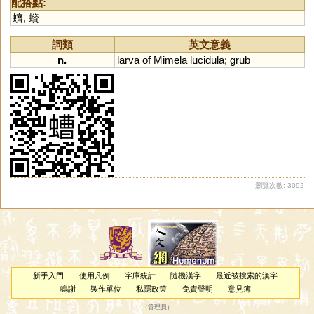
配搭點:
蠐
,
蠀
詞類
英文意義
n.
larva
of
Mimela
lucidula
;
grub
瀏覽次數: 3092
新手入門
使用凡例
字庫統計
隨機漢字
最近被搜索的漢字
鳴謝
製作單位
私隱政策
免責聲明
意見簿
（
管理員
）