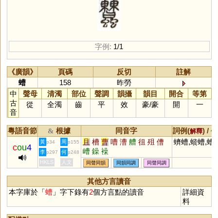
字例:
1/1
《廣韻》
頁碼
反切
註解
螬
158
昨勞
中
聲母
清濁
部位
聲調
韻攝
韻目
開合
等第
古
從
全濁
齒
平
效
豪
/
豪
開
一
音
粵語音節
根據
同音字
詞例(
) /
&
解釋
備
且
槽
曹
嘈
漕
艚
徂
殂
傮
蠐螬,蠀螬,螬
黃
周
p34
p155
c
ou
4
嶆
鐰
襙
李
何
p297
p248
HKLS
人文
同聲同韻
同韻同調
同聲同調
其他方言讀音
本字庫於「
螬
」字下錄有
2
個方言點的讀音
詳細資
料