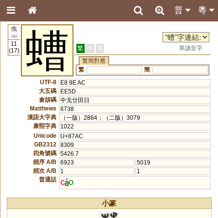
普
粵
虫
螬
142
11
繁
簡
港
單讀音字
(17)
繁簡對應
繁
簡
UTF-8
E8 9E AC
大五碼
EE5D
倉頡碼
中戈廿田日
Matthews
6738
漢語大字典
（一版）2884；（二版）3079
康熙字典
1022
Unicode
U+87AC
GB2312
8309
四角號碼
5426.7
頻序 A/B
6923
5019
頻次 A/B
1
1
普通話
c
o
小篆