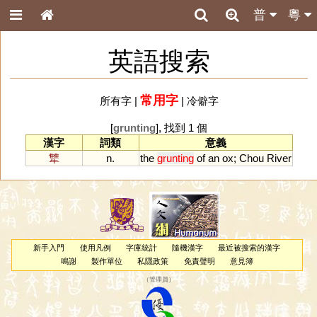
普
粵
英語搜索
常用字
所有字
|
|
冷僻字
[
grunting
], 找到 1 個
漢字
詞類
意義
犨
n.
the
grunting
of
an
ox
;
Chou
River
新手入門
使用凡例
字庫統計
隨機漢字
最近被搜索的漢字
鳴謝
製作單位
私隱政策
免責聲明
意見簿
（
管理員
）