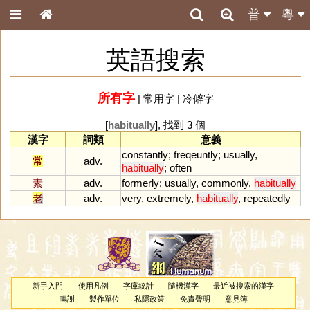
普
粵
英語搜索
所有字
|
常用字
|
冷僻字
[
habitually
], 找到 3 個
漢字
詞類
意義
constantly
;
freqeuntly
;
usually
,
常
adv.
habitually
;
often
素
adv.
formerly
;
usually
,
commonly
,
habitually
老
adv.
very
,
extremely
,
habitually
,
repeatedly
新手入門
使用凡例
字庫統計
隨機漢字
最近被搜索的漢字
鳴謝
製作單位
私隱政策
免責聲明
意見簿