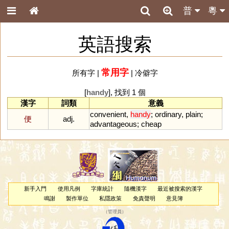
普
粵
英語搜索
常用字
所有字
|
|
冷僻字
[
handy
], 找到 1 個
漢字
詞類
意義
convenient
,
handy
;
ordinary
,
plain
;
便
adj.
advantageous
;
cheap
新手入門
使用凡例
字庫統計
隨機漢字
最近被搜索的漢字
鳴謝
製作單位
私隱政策
免責聲明
意見簿
（
管理員
）