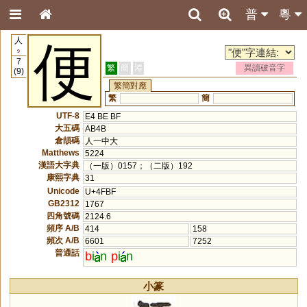
普
粵
人
便
9
7
繁
簡
港
異讀破音字
(9)
繁簡對應
繁
簡
UTF-8
E4 BE BF
大五碼
AB4B
倉頡碼
人一中大
Matthews
5224
漢語大字典
（一版）0157；（二版）192
康熙字典
31
Unicode
U+4FBF
GB2312
1767
四角號碼
2124.6
頻序 A/B
414
158
頻次 A/B
6601
7252
普通話
b
i
n
p
i
n
小篆