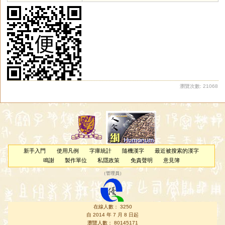
瀏覽次數: 21068
新手入門
使用凡例
字庫統計
隨機漢字
最近被搜索的漢字
鳴謝
製作單位
私隱政策
免責聲明
意見簿
（
管理員
）
在線人數： 3250
自 2014 年 7 月 8 日起
瀏覽人數： 80145171