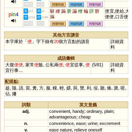
便當,便衣,便
HKLS
人文
同聲同韻
同韻同調
同聲同調
服,便溺,便秘,
駢
緶
蹁
胼
諞
楩
楄
跰
骿
便宜,便給,大
黃
周
p27
p6
p
in
4
隨便,簡便
揙
便便,口舌便
李
何
p219
p196
HKLS
人文
同聲同韻
同韻同調
同聲同調
其他方言讀音
本字庫於「
便
」字下錄有
20
個方言點的讀音
詳細資
料
成語彙輯
大腹
便
便
, 家常
便
飯, 公私兩
便
,
便
宜從事,
便
(5/81)
詳細資
宜行事…
料
配搭點:
趁
,
隨
,
請
,
當
,
糞
,
方
,
服
,
輠
,
輕
,
嬛
,
與
,
覽
,
利
,
佞
,
聽
,
條
,
溏
,
嗟
,
佔
,
姍
詞類
英文意義
adj.
convenient
,
handy
;
ordinary
,
plain
;
advantageous
;
cheap
n.
convenience
,
ease
;
urine
;
excrement
v.
ease
nature
,
relieve
oneself