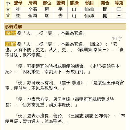
聲母
清濁
部位
聲調
韻攝
韻目
開合
等第
中
古
並
全濁
唇
平
山
仙
/
仙
開
三
音
並
全濁
唇
去
山
仙
/
線
開
三
形義通解
略說:
從「
人
」，從「
更
」，本義為安適。
16 字
詳解:
從「
人
」，從「
更
」，本義為安適。《說文》：「安
也。人有不便，更之。从人、更。」《戰國策‧秦策三》：「食
不甘味，臥不便席。」
「
便
」可指適宜的時機或順便的機會。《史記‧秦始皇本
紀》：「因利乘便，宰割天下，分裂山河。」
「
便
」亦可表示有利。《墨子‧辭過》：「是故聖王作為宮
室，便於生，不以為觀樂也。」
「
便
」也表示方便。唐司空曙〈衛明府寄枇杷葉以詩
答〉：「仙方當見重，消疾本應便。」
「
便
」還表示擅長、善於。《三國志‧魏志‧呂布傳》：「布
便弓馬，膂力過人，號為飛將。」