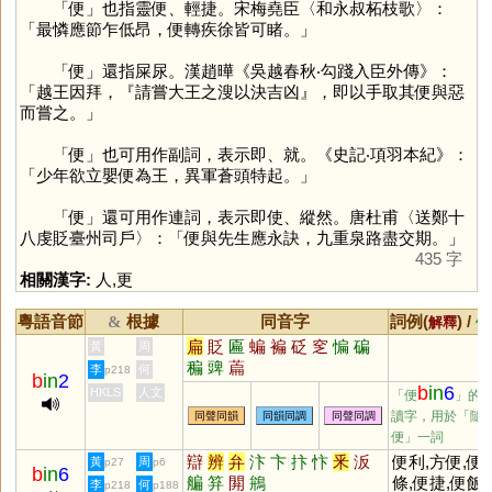
「
便
」也指靈便、輕捷。宋梅堯臣〈和永叔柘枝歌〉：
「最憐應節乍低昂，便轉疾徐皆可睹。」
「
便
」還指屎尿。漢趙曄《吳越春秋‧勾踐入臣外傳》：
「越王因拜，『請嘗大王之溲以決吉凶』，即以手取其便與惡
而嘗之。」
「
便
」也可用作副詞，表示即、就。《史記‧項羽本紀》：
「少年欲立嬰便為王，異軍蒼頭特起。」
「
便
」還可用作連詞，表示即使、縱然。唐杜甫〈送鄭十
八虔貶臺州司戶〉：「便與先生應永訣，九重泉路盡交期。」
435 字
相關漢字:
人
,
更
粵語音節
根據
同音字
詞例(
) /
&
解釋
備
扁
貶
匾
蝙
褊
砭
窆
惼
碥
黃
周
稨
豍
萹
李
何
p218
b
in
2
b
in
6
HKLS
人文
「便
」的
讀字，用於「隨
同聲同韻
同韻同調
同聲同調
便」一詞
辯
辨
弁
汴
卞
抃
忭
釆
汳
便利,方便,便
黃
周
p27
p6
b
in
6
艑
笲
閞
鴘
條,便捷,便飯,
李
何
p218
p188