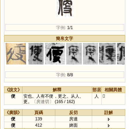
字例:
1/1
簡帛文字
字例:
8/8
《說文》
解釋
部居
相關異體
便
安也。人有不便，更之。从人、
人
𠊳
更。
〔房連切〕
(165 / 162)
《廣韻》
頁碼
反切
註解
便
139
房連
便
412
婢面