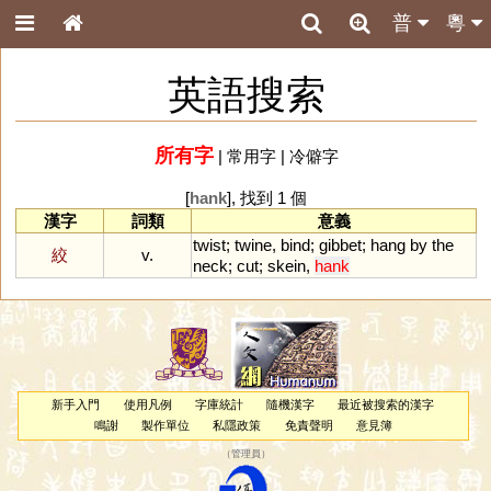
普
粵
英語搜索
所有字
|
常用字
|
冷僻字
[
hank
], 找到 1 個
漢字
詞類
意義
twist
;
twine
,
bind
;
gibbet
;
hang
by
the
絞
v.
neck
;
cut
;
skein
,
hank
新手入門
使用凡例
字庫統計
隨機漢字
最近被搜索的漢字
鳴謝
製作單位
私隱政策
免責聲明
意見簿
（
管理員
）