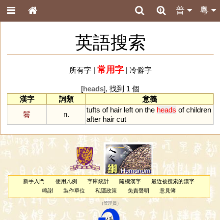
普
粵
英語搜索
常用字
所有字
|
|
冷僻字
[
heads
], 找到 1 個
漢字
詞類
意義
tufts
of
hair
left
on
the
heads
of
children
鬌
n.
after
hair
cut
新手入門
使用凡例
字庫統計
隨機漢字
最近被搜索的漢字
鳴謝
製作單位
私隱政策
免責聲明
意見簿
（
管理員
）