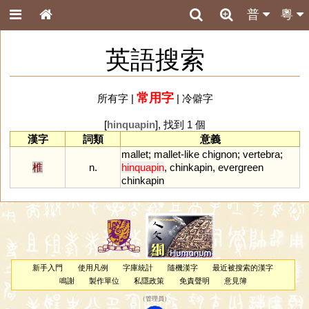
普
粵
英語搜索
常用字
所有字
|
|
冷僻字
[
hinquapin
], 找到 1 個
漢字
詞類
意義
mallet
;
mallet
-
like
chignon
;
vertebra
;
椎
n.
hinquapin
,
chinkapin
,
evergreen
chinkapin
新手入門
使用凡例
字庫統計
隨機漢字
最近被搜索的漢字
鳴謝
製作單位
私隱政策
免責聲明
意見簿
（
管理員
）