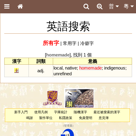
普
粵
英語搜索
所有字
|
常用字
|
冷僻字
[
homemade
], 找到 1 個
漢字
詞類
意義
local
,
native
;
homemade
;
indigenous
;
土
adj.
unrefined
新手入門
使用凡例
字庫統計
隨機漢字
最近被搜索的漢字
鳴謝
製作單位
私隱政策
免責聲明
意見簿
（
管理員
）