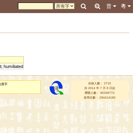
普
粵
t
;
humiliated
在線人數： 2710
的漢字
自 2014 年 7 月 8 日起
瀏覽人數： 80336772
使用次數： 294414180