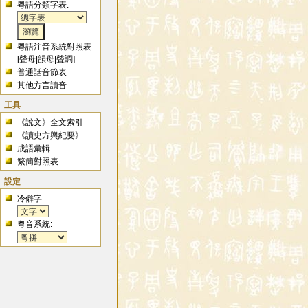
粵語分類字表:
粵語注音系統對照表
[
聲母
|
韻母
|
聲調
]
普通話音節表
其他方言讀音
工具
《說文》全文索引
《讀史方輿紀要》
成語彙輯
繁簡對照表
設定
冷僻字:
粵音系統: