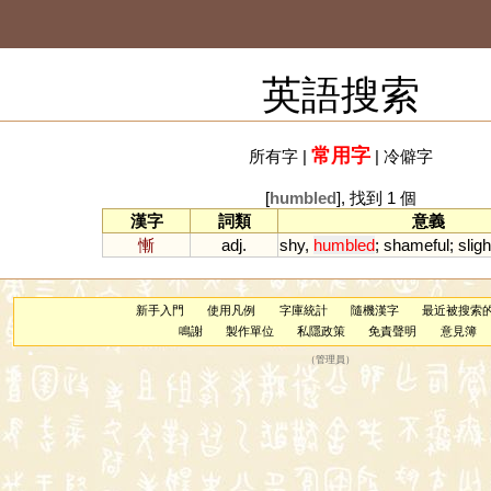
英語搜索
常用字
所有字
|
|
冷僻字
[
humbled
], 找到 1 個
漢字
詞類
意義
慚
adj.
shy
,
humbled
;
shameful
;
sligh
新手入門
使用凡例
字庫統計
隨機漢字
最近被搜索
鳴謝
製作單位
私隱政策
免責聲明
意見簿
（
管理員
）