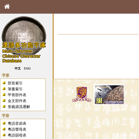
中文
ENG
字形
部首索引
筆畫索引
甲骨部件表
金文部件表
形義源流通解
字音
粵語音節表
粵語聲母表
粵語韻母表