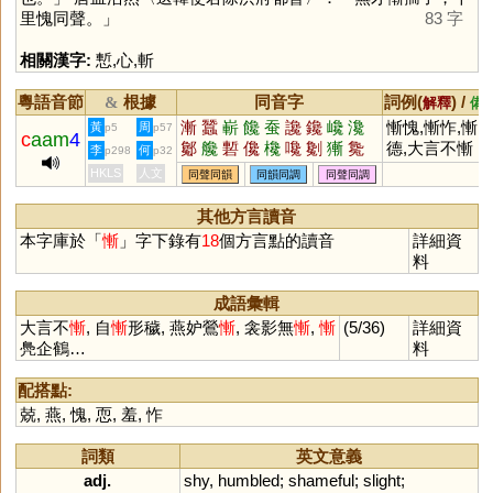
里愧同聲。」
83 字
相關漢字:
慙
,
心
,
斬
粵語音節
根據
同音字
詞例(
) /
&
解釋
備
漸
蠶
嶄
饞
蚕
讒
鑱
巉
瀺
慚愧,慚怍,慚
黃
周
p5
p57
c
aam
4
酁
艬
磛
儳
欃
嚵
劖
獑
毚
德,大言不慚
李
何
p298
p32
HKLS
人文
同聲同韻
同韻同調
同聲同調
其他方言讀音
本字庫於「
慚
」字下錄有
18
個方言點的讀音
詳細資
料
成語彙輯
大言不
慚
, 自
慚
形穢, 燕妒鶯
慚
, 衾影無
慚
,
慚
(5/36)
詳細資
鳧企鶴…
料
配搭點:
兢
,
燕
,
愧
,
恧
,
羞
,
怍
詞類
英文意義
adj.
shy
,
humbled
;
shameful
;
slight
;