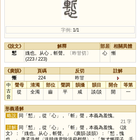
字例:
1/1
《說文》
解釋
部居
相關異體
慙
媿也。从心，斬聲。
〔昨甘切〕
心
慚
(223 / 223)
《廣韻》
頁碼
反切
註解
慚
224
昨甘
中
聲母
清濁
部位
聲調
韻攝
韻目
開合
等第
古
從
全濁
齒
平
咸
談
/
談
開
一
音
形義通解
略說:
同「
慙
」，從「
心
」，「
斬
」聲，本義為羞愧。
21 字
詳解:
同「
慙
」，從「
心
」，「
斬
」聲，本義為羞愧。《說
文》：「媿也。从心，斬聲。」《廣韻‧談韻》：「慙，愧
也。」 唐孟浩然〈送韓使君除洪府都督〉：「無才慚孺子，千