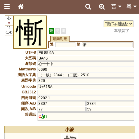
普
粵
心
慚
61
11
繁
簡
港
單讀音字
(14)
繁簡對應
繁
簡
惭
UTF-8
E6 85 9A
大五碼
BA46
倉頡碼
心十十中
Matthews
6690
漢語大字典
（一版）2344；（二版）2510
康熙字典
326
Unicode
U+615A
GB2312
四角號碼
9202.1
頻序 A/B
3307
2784
頻次 A/B
77
59
普通話
c
n
小篆