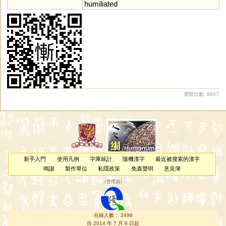
humiliated
瀏覽次數: 8607
新手入門
使用凡例
字庫統計
隨機漢字
最近被搜索的漢字
鳴謝
製作單位
私隱政策
免責聲明
意見簿
（
管理員
）
在線人數： 2496
自 2014 年 7 月 8 日起