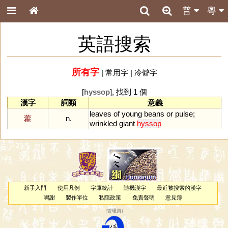
普
粵
英語搜索
所有字
|
常用字
|
冷僻字
[
hyssop
], 找到 1 個
漢字
詞類
意義
leaves
of
young
beans
or
pulse
;
藿
n.
wrinkled
giant
hyssop
新手入門
使用凡例
字庫統計
隨機漢字
最近被搜索的漢字
鳴謝
製作單位
私隱政策
免責聲明
意見簿
（
管理員
）