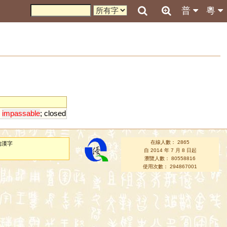
普
粵
;
impassable
;
closed
在線人數： 2865
的漢字
自 2014 年 7 月 8 日起
瀏覽人數： 80558816
使用次數： 294867001