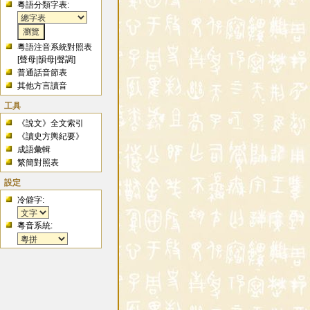
粵語分類字表:
粵語注音系統對照表
[
聲母
|
韻母
|
聲調
]
普通話音節表
其他方言讀音
工具
《說文》全文索引
《讀史方輿紀要》
成語彙輯
繁簡對照表
設定
冷僻字:
粵音系統: