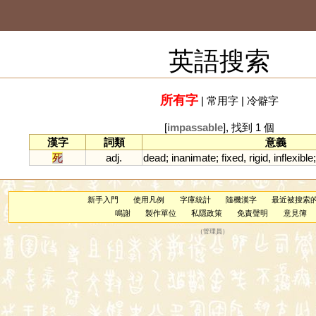
英語搜索
所有字
|
常用字
|
冷僻字
[
impassable
], 找到 1 個
漢字
詞類
意義
死
adj.
dead
;
inanimate
;
fixed
,
rigid
,
inflexible
新手入門
使用凡例
字庫統計
隨機漢字
最近被搜索
鳴謝
製作單位
私隱政策
免責聲明
意見簿
（
管理員
）