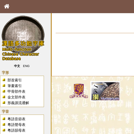
中文
ENG
字形
部首索引
筆畫索引
甲骨部件表
金文部件表
形義源流通解
字音
粵語音節表
粵語聲母表
粵語韻母表