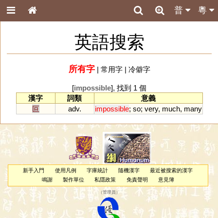
普
粵
英語搜索
所有字
|
常用字
|
冷僻字
[
impossible
], 找到 1 個
漢字
詞類
意義
叵
adv.
impossible
;
so
;
very
,
much
,
many
新手入門
使用凡例
字庫統計
隨機漢字
最近被搜索的漢字
鳴謝
製作單位
私隱政策
免責聲明
意見簿
（
管理員
）