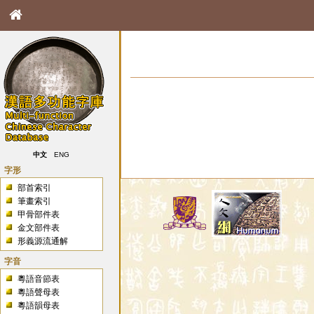
中文
ENG
字形
部首索引
筆畫索引
甲骨部件表
金文部件表
形義源流通解
字音
粵語音節表
粵語聲母表
粵語韻母表