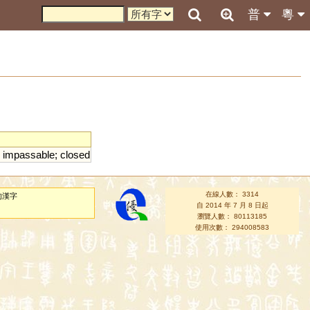
普
粵
;
impassable
;
closed
在線人數： 3314
的漢字
自 2014 年 7 月 8 日起
瀏覽人數： 80113185
使用次數： 294008583