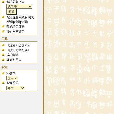
粵語分類字表:
粵語注音系統對照表
[
聲母
|
韻母
|
聲調
]
普通話音節表
其他方言讀音
工具
《說文》全文索引
《讀史方輿紀要》
成語彙輯
繁簡對照表
設定
冷僻字:
粵音系統: