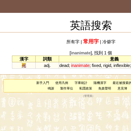
英語搜索
常用字
所有字
|
|
冷僻字
[
inanimate
], 找到 1 個
漢字
詞類
意義
死
adj.
dead
;
inanimate
;
fixed
,
rigid
,
inflexible
新手入門
使用凡例
字庫統計
隨機漢字
最近被搜索
鳴謝
製作單位
私隱政策
免責聲明
意見簿
（
管理員
）