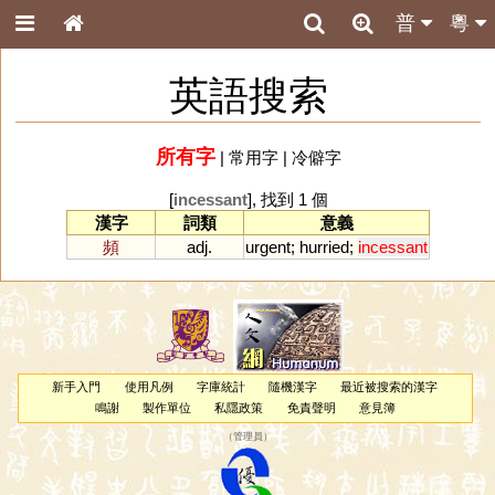
普
粵
英語搜索
所有字
|
常用字
|
冷僻字
[
incessant
], 找到 1 個
漢字
詞類
意義
頻
adj.
urgent
;
hurried
;
incessant
新手入門
使用凡例
字庫統計
隨機漢字
最近被搜索的漢字
鳴謝
製作單位
私隱政策
免責聲明
意見簿
（
管理員
）