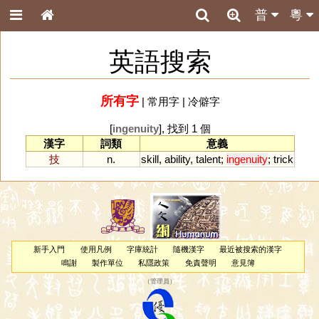
普
粵
英語搜索
所有字
|
常用字
|
冷僻字
[
ingenuity
], 找到 1 個
漢字
詞類
意義
技
n.
skill
,
ability
,
talent
;
ingenuity
;
trick
新手入門
使用凡例
字庫統計
隨機漢字
最近被搜索的漢字
鳴謝
製作單位
私隱政策
免責聲明
意見簿
（
管理員
）