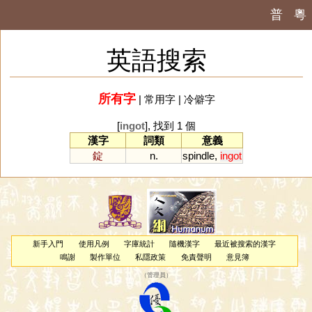
普
粵
英語搜索
所有字
|
常用字
|
冷僻字
[
ingot
], 找到 1 個
漢字
詞類
意義
錠
n.
spindle
,
ingot
新手入門
使用凡例
字庫統計
隨機漢字
最近被搜索的漢字
鳴謝
製作單位
私隱政策
免責聲明
意見簿
（
管理員
）