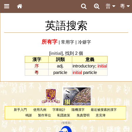
普
粵
英語搜索
所有字
|
常用字
|
冷僻字
[
initial
], 找到 2 個
漢字
詞類
意義
序
adj.
introductory
;
initial
粵
particle
initial
particle
新手入門
使用凡例
字庫統計
隨機漢字
最近被搜索的漢字
鳴謝
製作單位
私隱政策
免責聲明
意見簿
（
管理員
）