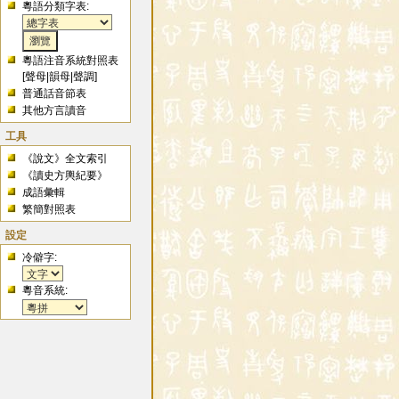
粵語分類字表:
粵語注音系統對照表
[
聲母
|
韻母
|
聲調
]
普通話音節表
其他方言讀音
工具
《說文》全文索引
《讀史方輿紀要》
成語彙輯
繁簡對照表
設定
冷僻字:
粵音系統: