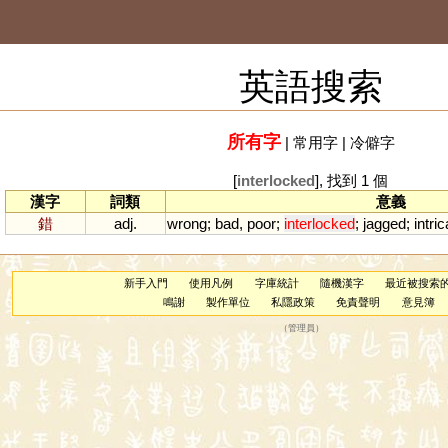
英語搜索
所有字
|
常用字
|
冷僻字
[
interlocked
], 找到 1 個
漢字
詞類
意義
錯
adj.
wrong
;
bad
,
poor
;
interlocked
;
jagged
;
intric
新手入門
使用凡例
字庫統計
隨機漢字
最近被搜索
鳴謝
製作單位
私隱政策
免責聲明
意見簿
（
管理員
）