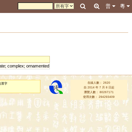
普
粵
ate
;
complex
;
ornamented
在線人數： 2620
的漢字
自 2014 年 7 月 8 日起
瀏覽人數： 80267171
使用次數： 294293409