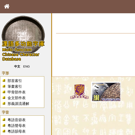
中文
ENG
字形
部首索引
筆畫索引
甲骨部件表
金文部件表
形義源流通解
字音
粵語音節表
粵語聲母表
粵語韻母表