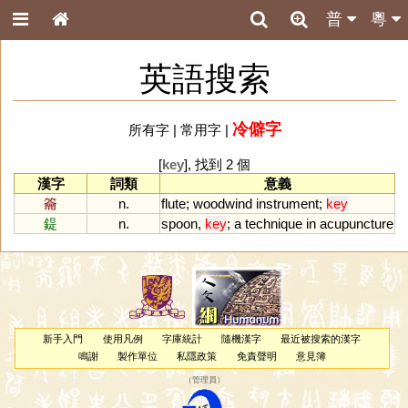
普
粵
英語搜索
冷僻字
所有字
|
常用字
|
[
key
], 找到 2 個
漢字
詞類
意義
籥
n.
flute
;
woodwind
instrument
;
key
鍉
n.
spoon
,
key
;
a
technique
in
acupuncture
新手入門
使用凡例
字庫統計
隨機漢字
最近被搜索的漢字
鳴謝
製作單位
私隱政策
免責聲明
意見簿
（
管理員
）