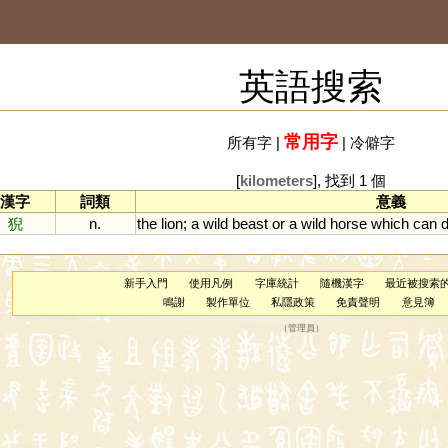
英語搜索
常用字
所有字
|
|
冷僻字
[
kilometers
], 找到 1 個
漢字
詞類
意義
猊
n.
the
lion
;
a
wild
beast
or
a
wild
horse
which
can
新手入門
使用凡例
字庫統計
隨機漢字
最近被搜索
鳴謝
製作單位
私隱政策
免責聲明
意見簿
（
管理員
）