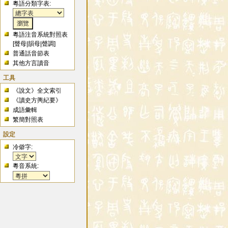
粵語分類字表:
粵語注音系統對照表
[
聲母
|
韻母
|
聲調
]
普通話音節表
其他方言讀音
工具
《說文》全文索引
《讀史方輿紀要》
成語彙輯
繁簡對照表
設定
冷僻字:
粵音系統: