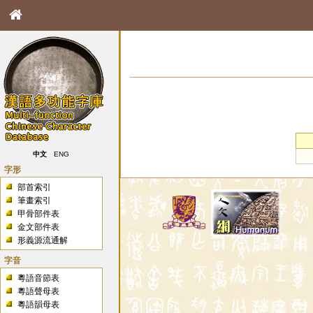
中文
ENG
字形
部首索引
筆畫索引
甲骨部件表
金文部件表
形義源流通解
字音
粵語音節表
粵語聲母表
粵語韻母表