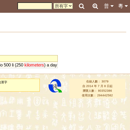
普
粵
do
500
li
(
250
kilometers
)
a
day
在線人數： 3079
的漢字
自 2014 年 7 月 8 日起
瀏覽人數： 80352386
使用次數： 294442582