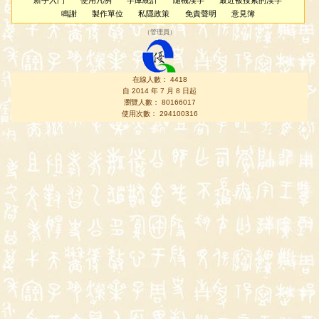
新手入門
使用凡例
字庫統計
隨機漢字
最近被搜索的漢字
鳴謝
製作單位
私隱政策
免責聲明
意見簿
（
管理員
）
在線人數： 4418
自 2014 年 7 月 8 日起
瀏覽人數： 80166017
使用次數： 294100316