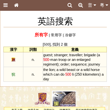
普
粵
英語搜索
所有字
|
常用字
|
冷僻字
[
500
], 找到 2 個
漢字
詞類
意義
guest
;
stranger
;
traveller
;
brigade
(
a
旅
n.
500
-
man
troop
or
an
enlarged
regiment
);
order
;
sequence
;
journey
the
lion
;
a
wild
beast
or
a
wild
horse
猊
n.
which
can
do
500
li
(
250
kilometers
)
a
day