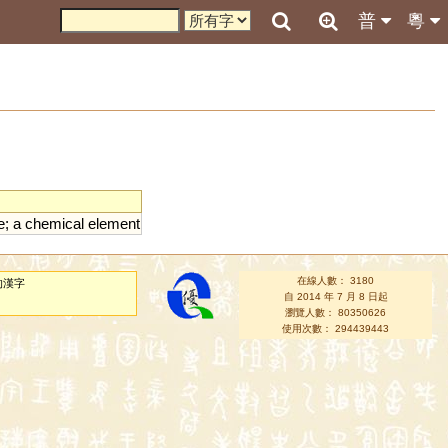
普
粵
e
;
a
chemical
element
在線人數： 3180
的漢字
自 2014 年 7 月 8 日起
瀏覽人數： 80350626
使用次數： 294439443