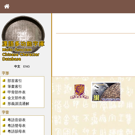
中文
ENG
字形
部首索引
筆畫索引
甲骨部件表
金文部件表
形義源流通解
字音
粵語音節表
粵語聲母表
粵語韻母表