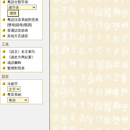
粵語分類字表:
粵語注音系統對照表
[
聲母
|
韻母
|
聲調
]
普通話音節表
其他方言讀音
工具
《說文》全文索引
《讀史方輿紀要》
成語彙輯
繁簡對照表
設定
冷僻字:
粵音系統: