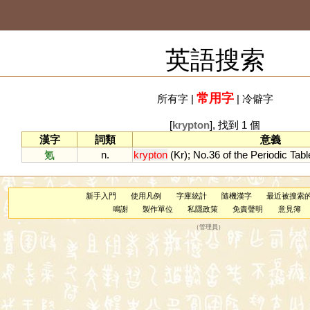
英語搜索
常用字
所有字
|
|
冷僻字
[
krypton
], 找到 1 個
漢字
詞類
意義
氪
n.
krypton
(
Kr
);
No
.
36
of
the
Periodic
Tabl
新手入門
使用凡例
字庫統計
隨機漢字
最近被搜索
鳴謝
製作單位
私隱政策
免責聲明
意見簿
（
管理員
）