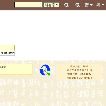
普
粵
is
of
limb
在線人數： 2616
的漢字
自 2014 年 7 月 8 日起
瀏覽人數： 80364627
使用次數： 294466634