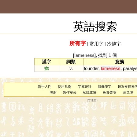
英語搜索
所有字
|
常用字
|
冷僻字
[
lameness
], 找到 1 個
漢字
詞類
意義
瘸
v.
founder
,
lameness
,
paralys
新手入門
使用凡例
字庫統計
隨機漢字
最近被搜索
鳴謝
製作單位
私隱政策
免責聲明
意見簿
（
管理員
）