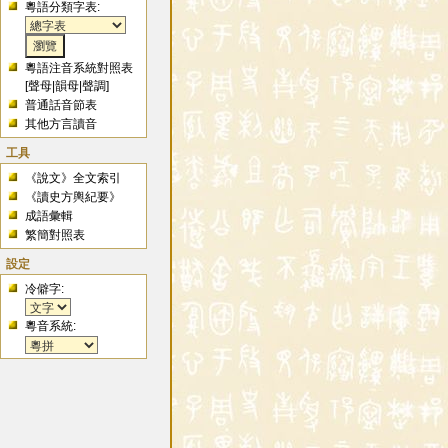
粵語分類字表:
粵語注音系統對照表
[
聲母
|
韻母
|
聲調
]
普通話音節表
其他方言讀音
工具
《說文》全文索引
《讀史方輿紀要》
成語彙輯
繁簡對照表
設定
冷僻字:
粵音系統: