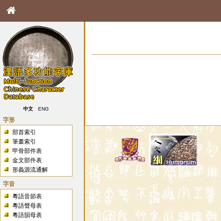
中文
ENG
字形
部首索引
筆畫索引
甲骨部件表
金文部件表
形義源流通解
字音
粵語音節表
粵語聲母表
粵語韻母表