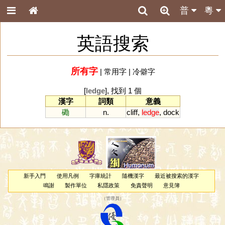
普
粵
英語搜索
所有字
|
常用字
|
冷僻字
[
ledge
], 找到 1 個
漢字
詞類
意義
磡
n.
cliff
,
ledge
,
dock
新手入門
使用凡例
字庫統計
隨機漢字
最近被搜索的漢字
鳴謝
製作單位
私隱政策
免責聲明
意見簿
（
管理員
）