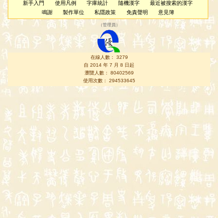
新手入門
使用凡例
字庫統計
隨機漢字
最近被搜索的漢字
鳴謝
製作單位
私隱政策
免責聲明
意見簿
（
管理員
）
在線人數： 3279
自 2014 年 7 月 8 日起
瀏覽人數： 80402569
使用次數： 294533645