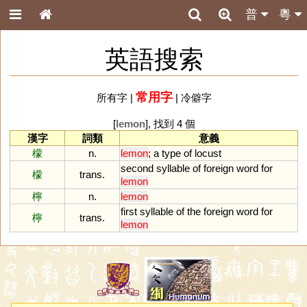
普
粵
英語搜索
常用字
所有字
|
|
冷僻字
[
lemon
], 找到 4 個
漢字
詞類
意義
檬
n.
lemon
;
a
type
of
locust
second
syllable
of
foreign
word
for
檬
trans.
lemon
檸
n.
lemon
first
syllable
of
the
foreign
word
for
檸
trans.
lemon