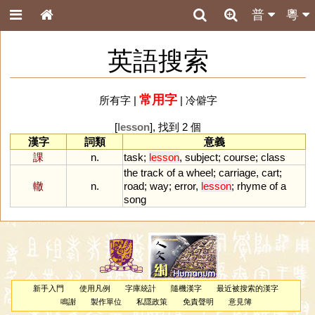
普
粵
英語搜索
常用字
所有字
|
|
冷僻字
[
lesson
], 找到 2 個
漢字
詞類
意義
課
n.
task
;
lesson
,
subject
;
course
;
class
the
track
of
a
wheel
;
carriage
,
cart
;
轍
n.
road
;
way
;
error
,
lesson
;
rhyme
of
a
song
新手入門
使用凡例
字庫統計
隨機漢字
最近被搜索的漢字
鳴謝
製作單位
私隱政策
免責聲明
意見簿