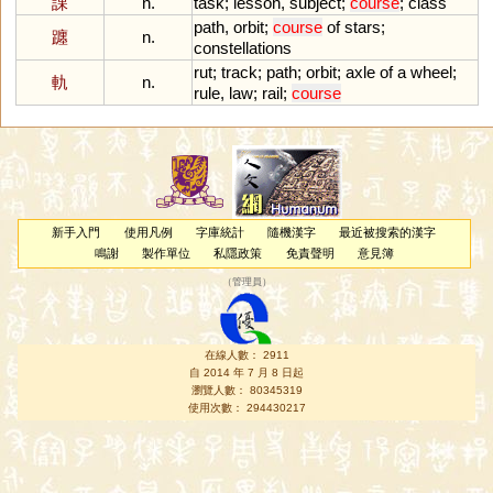
課
n.
task
;
lesson
,
subject
;
course
;
class
path
,
orbit
;
course
of
stars
;
躔
n.
constellations
rut
;
track
;
path
;
orbit
;
axle
of
a
wheel
;
軌
n.
rule
,
law
;
rail
;
course
新手入門
使用凡例
字庫統計
隨機漢字
最近被搜索的漢字
鳴謝
製作單位
私隱政策
免責聲明
意見簿
（
管理員
）
在線人數： 2911
自 2014 年 7 月 8 日起
瀏覽人數： 80345319
使用次數： 294430217