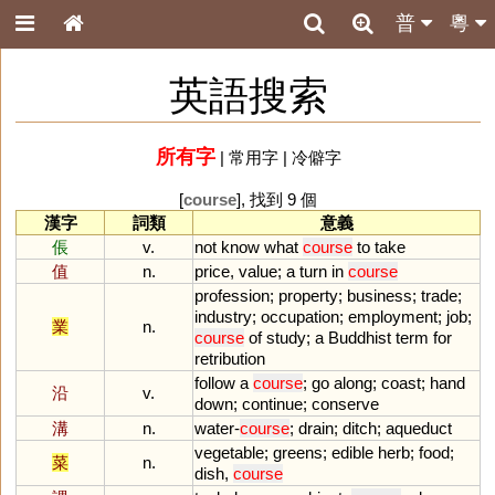
普
粵
英語搜索
所有字
|
常用字
|
冷僻字
[
course
], 找到 9 個
漢字
詞類
意義
倀
v.
not
know
what
course
to
take
值
n.
price
,
value
;
a
turn
in
course
profession
;
property
;
business
;
trade
;
industry
;
occupation
;
employment
;
job
;
業
n.
course
of
study
;
a
Buddhist
term
for
retribution
follow
a
course
;
go
along
;
coast
;
hand
沿
v.
down
;
continue
;
conserve
溝
n.
water
-
course
;
drain
;
ditch
;
aqueduct
vegetable
;
greens
;
edible
herb
;
food
;
菜
n.
dish
,
course