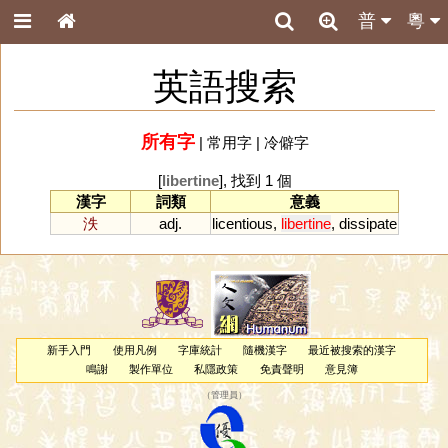
普
粵
英語搜索
所有字
|
常用字
|
冷僻字
[
libertine
], 找到 1 個
漢字
詞類
意義
泆
adj.
licentious
,
libertine
,
dissipate
新手入門
使用凡例
字庫統計
隨機漢字
最近被搜索的漢字
鳴謝
製作單位
私隱政策
免責聲明
意見簿
（
管理員
）