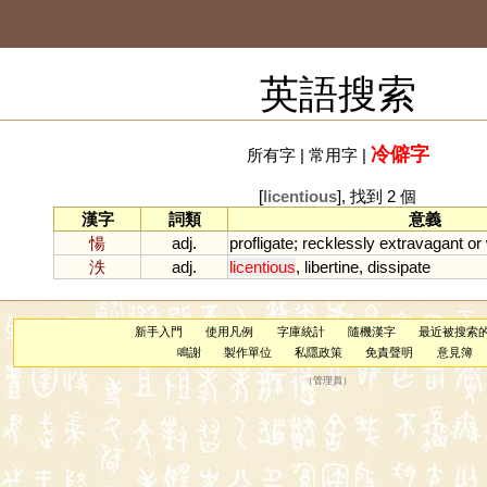
英語搜索
冷僻字
所有字
|
常用字
|
[
licentious
], 找到 2 個
漢字
詞類
意義
愓
adj.
profligate
;
recklessly
extravagant
or
泆
adj.
licentious
,
libertine
,
dissipate
新手入門
使用凡例
字庫統計
隨機漢字
最近被搜索
鳴謝
製作單位
私隱政策
免責聲明
意見簿
（
管理員
）