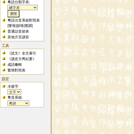
粵語分類字表:
粵語注音系統對照表
[
聲母
|
韻母
|
聲調
]
普通話音節表
其他方言讀音
工具
《說文》全文索引
《讀史方輿紀要》
成語彙輯
繁簡對照表
設定
冷僻字:
粵音系統: