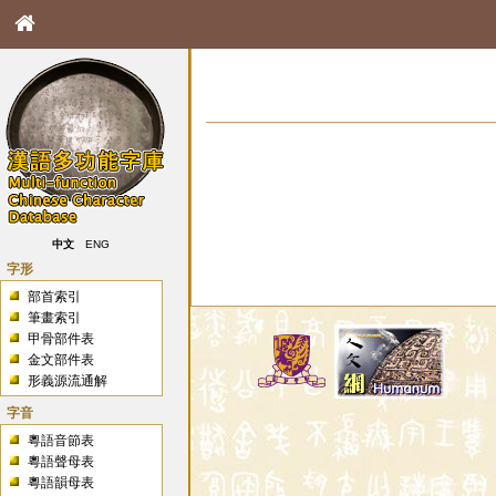
中文
ENG
字形
部首索引
筆畫索引
甲骨部件表
金文部件表
形義源流通解
字音
粵語音節表
粵語聲母表
粵語韻母表