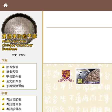
中文
ENG
字形
部首索引
筆畫索引
甲骨部件表
金文部件表
形義源流通解
字音
粵語音節表
粵語聲母表
粵語韻母表