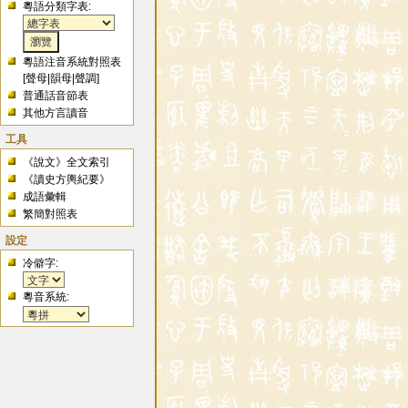
粵語分類字表:
粵語注音系統對照表
[
聲母
|
韻母
|
聲調
]
普通話音節表
其他方言讀音
工具
《說文》全文索引
《讀史方輿紀要》
成語彙輯
繁簡對照表
設定
冷僻字:
粵音系統: