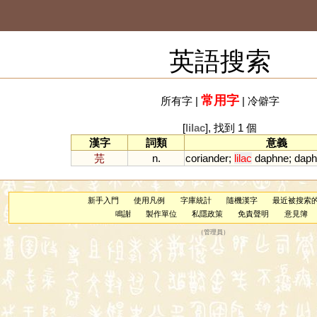
英語搜索
常用字
所有字
|
|
冷僻字
[
lilac
], 找到 1 個
漢字
詞類
意義
芫
n.
coriander
;
lilac
daphne
;
daph
新手入門
使用凡例
字庫統計
隨機漢字
最近被搜索
鳴謝
製作單位
私隱政策
免責聲明
意見簿
（
管理員
）