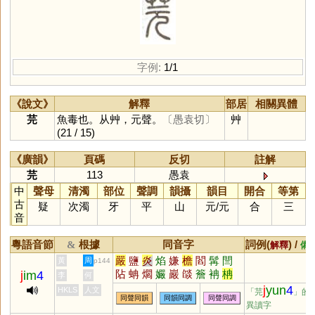
字例:
1/1
《說文》
解釋
部居
相關異體
芫
魚毒也。从艸，元聲。
〔愚袁切〕
艸
(21 / 15)
《廣韻》
頁碼
反切
註解
芫
113
愚袁
中
聲母
清濁
部位
聲調
韻攝
韻目
開合
等第
古
疑
次濁
牙
平
山
元
/
元
合
三
音
粵語音節
根據
同音字
詞例(
) /
&
解釋
備
嚴
鹽
炎
焰
嫌
檐
閻
髯
閆
黃
周
p144
阽
蚺
爓
孍
巖
燄
簷
袡
柟
j
im
4
李
何
呥
壛
蛅
j
yun
4
HKLS
人文
「芫
」的
同聲同韻
同韻同調
同聲同調
異讀字