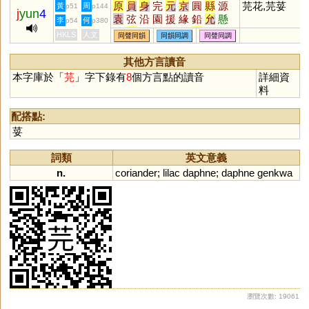
原
員
身
完
元
京
圓
縣
源
芫花,芫荽
黃
周
p51
p144
j
yun
4
袁
弦
沿
園
援
緣
鉛
允
懸
李
何
p54
p380
烷
玄
丸
圜
猿
眩
沅
媛
紈
HKLS
人文
同聲同韻
同韻同調
同聲同調
炫
轅
爰
隕
椽
黿
鳶
洹
刓
湲
螈
猨
邍
邧
櫞
壖
羱
蝯
其他方言讀音
蝝
榬
楥
嫄
鈆
堧
玆
捖
盷
本字庫於「
芫
」字下錄有
8
個方言點的讀音
詳細資
杬
蚖
媴
笎
褑
鶢
鎱
謜
蒝
料
榞
玹
豲
妶
溒
妧
撋
忨
犉
獂
抏
岏
伭
芄
騵
汍
配搭點:
荽
詞類
英文意義
n.
coriander
;
lilac
daphne
;
daphne
genkwa
瀏覽次數: 19061