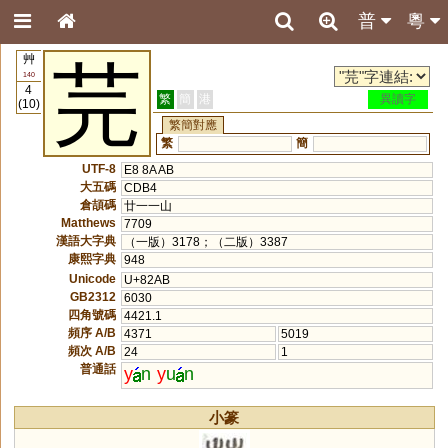
普
粵
艸
芫
140
4
繁
簡
港
異讀字
(10)
繁簡對應
繁
簡
UTF-8
E8 8A AB
大五碼
CDB4
倉頡碼
廿一一山
Matthews
7709
漢語大字典
（一版）3178；（二版）3387
康熙字典
948
Unicode
U+82AB
GB2312
6030
四角號碼
4421.1
頻序 A/B
4371
5019
頻次 A/B
24
1
普通話
y
n
y
u
n
小篆