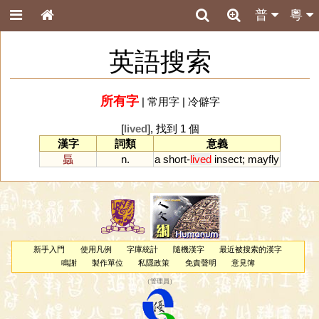
普
粵
英語搜索
所有字
|
常用字
|
冷僻字
[
lived
], 找到 1 個
漢字
詞類
意義
螶
n.
a
short
-
lived
insect
;
mayfly
新手入門
使用凡例
字庫統計
隨機漢字
最近被搜索的漢字
鳴謝
製作單位
私隱政策
免責聲明
意見簿
（
管理員
）