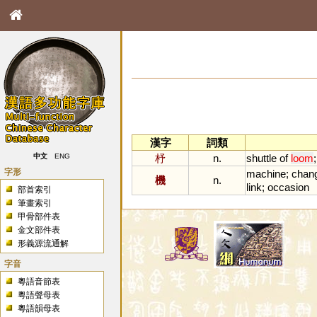
漢字
詞類
杼
n.
shuttle
of
loom
中文
ENG
字形
machine
;
chan
機
n.
link
;
occasion
部首索引
筆畫索引
甲骨部件表
金文部件表
形義源流通解
字音
粵語音節表
粵語聲母表
粵語韻母表