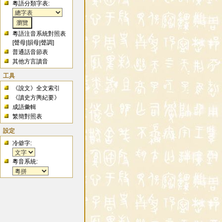
粵語分類字表:
粵語注音系統對照表
[
聲母
|
韻母
|
聲調
]
普通話音節表
其他方言讀音
工具
《說文》全文索引
《讀史方輿紀要》
成語彙輯
繁簡對照表
設定
冷僻字:
粵音系統: