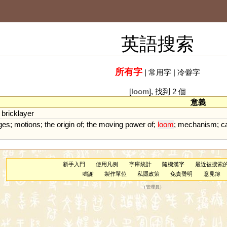
英語搜索
所有字
|
常用字
|
冷僻字
[
loom
], 找到 2 個
意義
;
bricklayer
ges
;
motions
;
the
origin
of
;
the
moving
power
of
;
loom
;
mechanism
;
c
新手入門
使用凡例
字庫統計
隨機漢字
最近被搜索
鳴謝
製作單位
私隱政策
免責聲明
意見簿
（
管理員
）