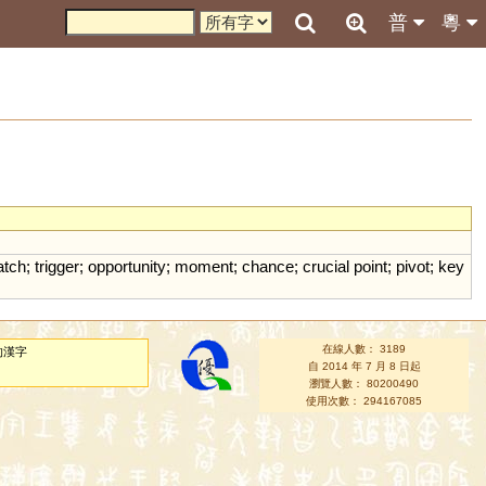
普
粵
atch
;
trigger
;
opportunity
;
moment
;
chance
;
crucial
point
;
pivot
;
key
在線人數： 3189
的漢字
自 2014 年 7 月 8 日起
瀏覽人數： 80200490
使用次數： 294167085