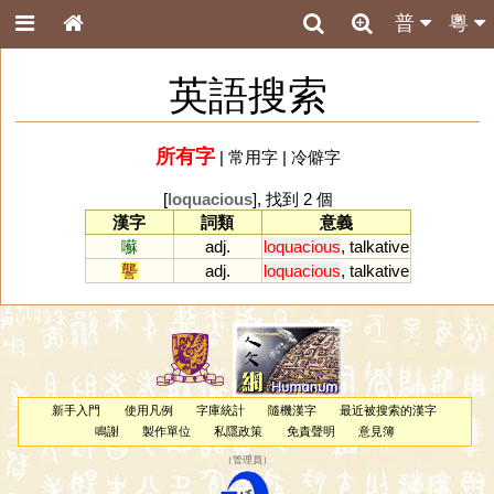
普
粵
英語搜索
所有字
|
常用字
|
冷僻字
[
loquacious
], 找到 2 個
漢字
詞類
意義
囌
adj.
loquacious
,
talkative
讋
adj.
loquacious
,
talkative
新手入門
使用凡例
字庫統計
隨機漢字
最近被搜索的漢字
鳴謝
製作單位
私隱政策
免責聲明
意見簿
（
管理員
）