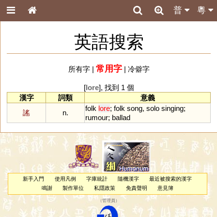
普
粵
英語搜索
常用字
所有字
|
|
冷僻字
[
lore
], 找到 1 個
漢字
詞類
意義
folk
lore
;
folk
song
,
solo
singing
;
謠
n.
rumour
;
ballad
新手入門
使用凡例
字庫統計
隨機漢字
最近被搜索的漢字
鳴謝
製作單位
私隱政策
免責聲明
意見簿
（
管理員
）