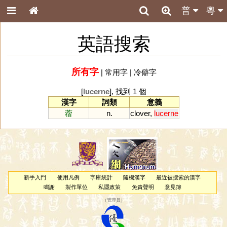
普
粵
英語搜索
所有字
|
常用字
|
冷僻字
[
lucerne
], 找到 1 個
漢字
詞類
意義
蓿
n.
clover
,
lucerne
新手入門
使用凡例
字庫統計
隨機漢字
最近被搜索的漢字
鳴謝
製作單位
私隱政策
免責聲明
意見簿
（
管理員
）