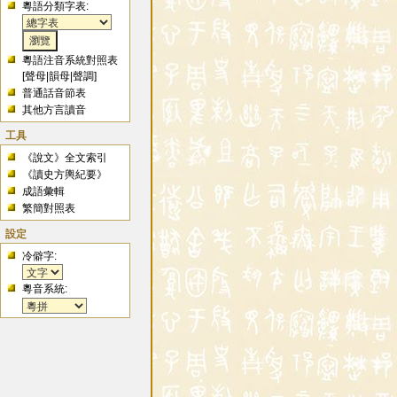
粵語分類字表:
粵語注音系統對照表
[
聲母
|
韻母
|
聲調
]
普通話音節表
其他方言讀音
工具
《說文》全文索引
《讀史方輿紀要》
成語彙輯
繁簡對照表
設定
冷僻字:
粵音系統: