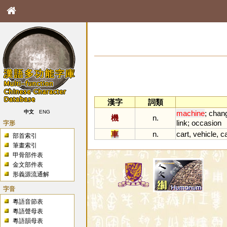
漢字
詞類
machine
;
chan
中文
ENG
機
n.
link
;
occasion
字形
車
n.
cart
,
vehicle
,
c
部首索引
筆畫索引
甲骨部件表
金文部件表
形義源流通解
字音
粵語音節表
粵語聲母表
粵語韻母表