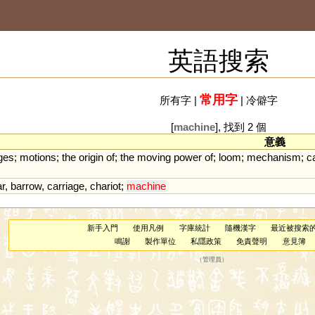
英語搜索
常用字
所有字
|
|
冷僻字
[
machine
], 找到 2 個
意義
ges
;
motions
;
the
origin
of
;
the
moving
power
of
;
loom
;
mechanism
;
c
ar
,
barrow
,
carriage
,
chariot
;
machine
新手入門
使用凡例
字庫統計
隨機漢字
最近被搜索
鳴謝
製作單位
私隱政策
免責聲明
意見簿
（
管理員
）