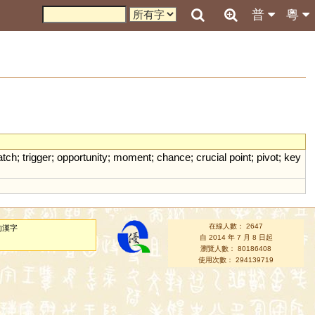
普
粵
atch
;
trigger
;
opportunity
;
moment
;
chance
;
crucial
point
;
pivot
;
key
在線人數： 2647
的漢字
自 2014 年 7 月 8 日起
瀏覽人數： 80186408
使用次數： 294139719