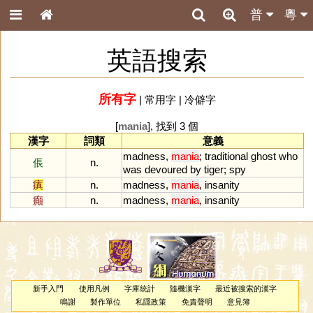
普
粵
英語搜索
所有字
|
常用字
|
冷僻字
[
mania
], 找到 3 個
漢字
詞類
意義
madness
,
mania
;
traditional
ghost
who
倀
n.
was
devoured
by
tiger
;
spy
瘨
n.
madness
,
mania
,
insanity
癲
n.
madness
,
mania
,
insanity
新手入門
使用凡例
字庫統計
隨機漢字
最近被搜索的漢字
鳴謝
製作單位
私隱政策
免責聲明
意見簿