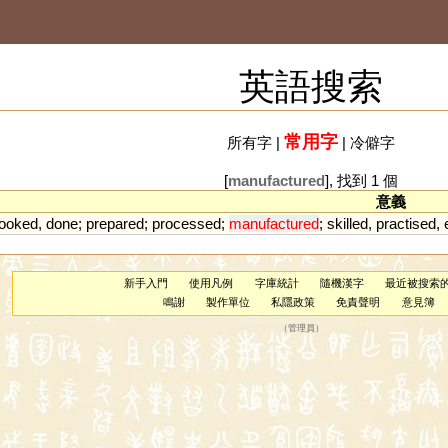
英語搜索
常用字
所有字
|
|
冷僻字
[
manufactured
], 找到 1 個
意義
ooked
,
done
;
prepared
;
processed
;
manufactured
;
skilled
,
practised
,
新手入門
使用凡例
字庫統計
隨機漢字
最近被搜索
鳴謝
製作單位
私隱政策
免責聲明
意見簿
（
管理員
）