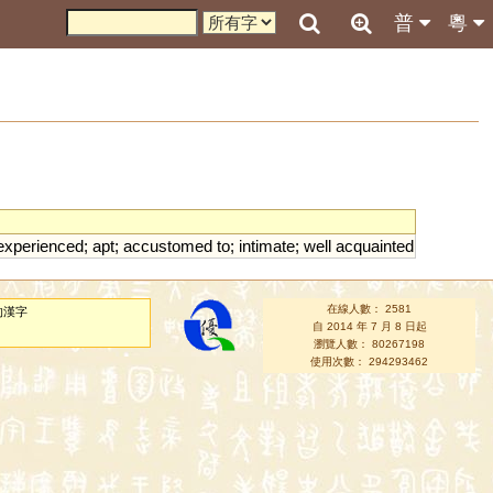
普
粵
experienced
;
apt
;
accustomed
to
;
intimate
;
well
acquainted
在線人數： 2581
的漢字
自 2014 年 7 月 8 日起
瀏覽人數： 80267198
使用次數： 294293462