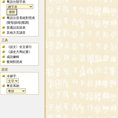
粵語分類字表:
粵語注音系統對照表
[
聲母
|
韻母
|
聲調
]
普通話音節表
其他方言讀音
工具
《說文》全文索引
《讀史方輿紀要》
成語彙輯
繁簡對照表
設定
冷僻字:
粵音系統: