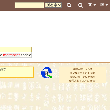
普
粵
he
marmoset
saddle
在線人數： 2780
的漢字
自 2014 年 7 月 8 日起
瀏覽人數： 80234876
使用次數： 294234800