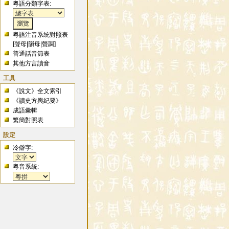
粵語分類字表:
粵語注音系統對照表
[
聲母
|
韻母
|
聲調
]
普通話音節表
其他方言讀音
工具
《說文》全文索引
《讀史方輿紀要》
成語彙輯
繁簡對照表
設定
冷僻字:
粵音系統: