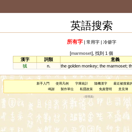
英語搜索
所有字
|
常用字
|
冷僻字
[
marmoset
], 找到 1 個
漢字
詞類
意義
狨
n.
the
golden
monkey
;
the
marmoset
;
t
新手入門
使用凡例
字庫統計
隨機漢字
最近被搜索
鳴謝
製作單位
私隱政策
免責聲明
意見簿
（
管理員
）