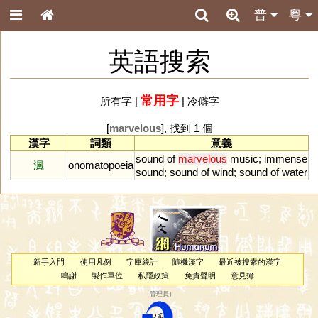
普
粵
英語搜索
常用字
所有字
|
|
冷僻字
[
marvelous
], 找到 1 個
漢字
詞類
意義
sound
of
marvelous
music
;
immense
渢
onomatopoeia
sound
;
sound
of
wind
;
sound
of
water
新手入門
使用凡例
字庫統計
隨機漢字
最近被搜索的漢字
鳴謝
製作單位
私隱政策
免責聲明
意見簿
（
管理員
）