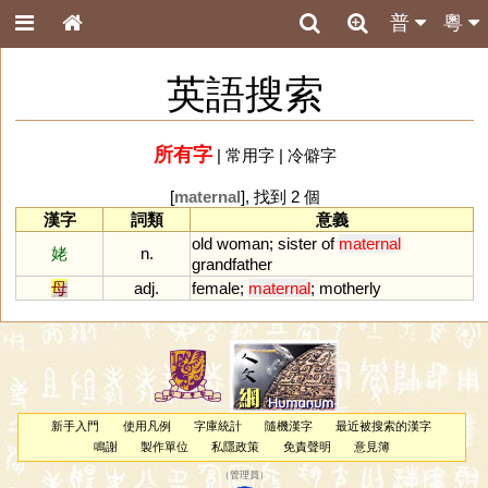
普
粵
英語搜索
所有字
|
常用字
|
冷僻字
[
maternal
], 找到 2 個
漢字
詞類
意義
old
woman
;
sister
of
maternal
姥
n.
grandfather
母
adj.
female
;
maternal
;
motherly
新手入門
使用凡例
字庫統計
隨機漢字
最近被搜索的漢字
鳴謝
製作單位
私隱政策
免責聲明
意見簿
（
管理員
）