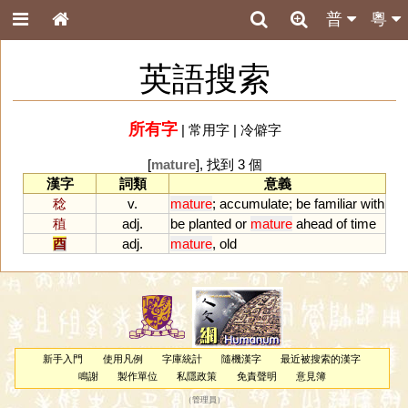
普
粵
英語搜索
所有字
|
常用字
|
冷僻字
[
mature
], 找到 3 個
漢字
詞類
意義
稔
v.
mature
;
accumulate
;
be
familiar
with
稙
adj.
be
planted
or
mature
ahead
of
time
酉
adj.
mature
,
old
新手入門
使用凡例
字庫統計
隨機漢字
最近被搜索的漢字
鳴謝
製作單位
私隱政策
免責聲明
意見簿
（
管理員
）