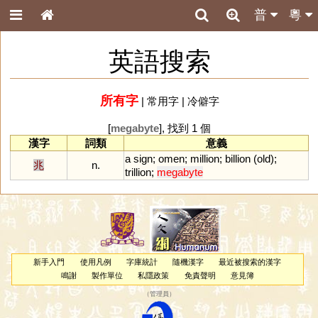
普
粵
英語搜索
所有字
|
常用字
|
冷僻字
[
megabyte
], 找到 1 個
漢字
詞類
意義
a
sign
;
omen
;
million
;
billion
(
old
);
兆
n.
trillion
;
megabyte
新手入門
使用凡例
字庫統計
隨機漢字
最近被搜索的漢字
鳴謝
製作單位
私隱政策
免責聲明
意見簿
（
管理員
）