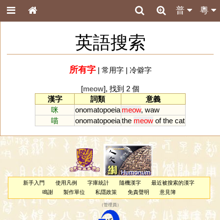
普
粵
英語搜索
所有字
|
常用字
|
冷僻字
[
meow
], 找到 2 個
漢字
詞類
意義
咪
onomatopoeia
meow
,
waw
喵
onomatopoeia
the
meow
of
the
cat
新手入門
使用凡例
字庫統計
隨機漢字
最近被搜索的漢字
鳴謝
製作單位
私隱政策
免責聲明
意見簿
（
管理員
）